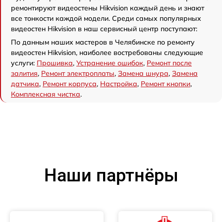
ремонтируют видеостены Hikvision каждый день и знают
все тонкости каждой модели. Среди самых популярных
видеостен Hikvision в наш сервисный центр поступают:
По данным наших мастеров в Челябинске по ремонту
видеостен Hikvision, наиболее востребованы следующие
услуги:
Прошивка
,
Устранение ошибок
,
Ремонт после
залития
,
Ремонт электроплаты
,
Замена шнура
,
Замена
датчика
,
Ремонт корпуса
,
Настройка
,
Ремонт кнопки
,
Комплексная чистка
.
Наши партнёры