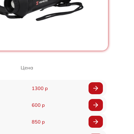
Цена
1300 р
600 р
850 р