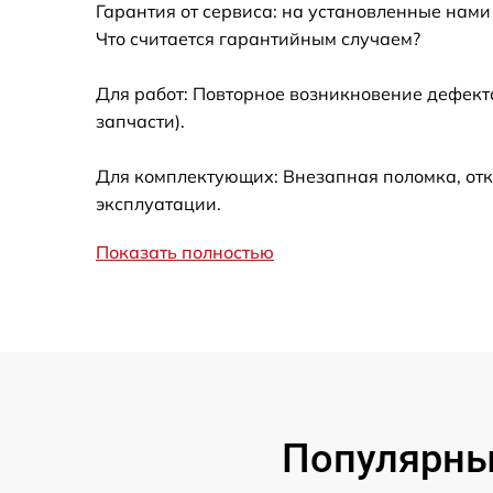
Гарантия от сервиса: на установленные нами
Ремонт встроенного дальнометра и
Что считается гарантийным случаем?
других устройств
Для работ: Повторное возникновение дефект
Замена микросхемы логики
запчасти).
Замена ключей управления
Для комплектующих: Внезапная поломка, отк
эксплуатации.
Ремонт цепи питания
Показать полностью
Замена USB порта
Замена процессора
Замена аккумулятора
Популярны
Замена корпуса