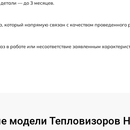
 детали — до 3 месяцев.
от 60 мин
а, который напрямую связан с качеством проведенного 
от 60 мин
от 60 мин
аз в работе или несоответствие заявленным характери
от 60 мин
от 60 мин
от 60 мин
от 60 мин
е модели Тепловизоров Hi
от 60 мин