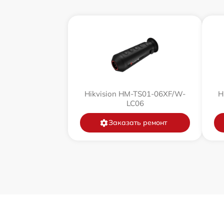
Замена дисплея (экрана)
Прошивка (Обновление ПО)
Ремонт платы управления
(восстановление)
Hikvision HM-TS01-06XF/W-
H
Восстановление после попадания влаги
LC06
Заказать ремонт
Ремонт Wi-Fi
Ремонт разъема
Ремонт капиллярной трубки