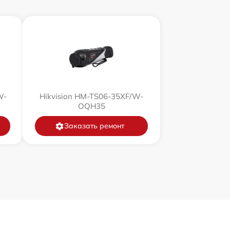
750 р
450 р
750 р
W-
Hikvision HM-TS06-35XF/W-
850 р
OQH35
Заказать ремонт
850 р
650 р
450 р