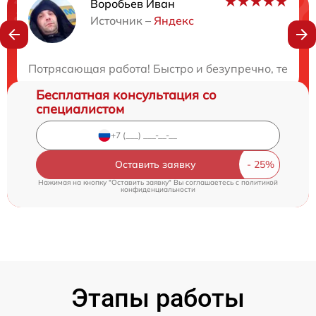
Воробьев Иван
Нужна консультация?
Источник –
Яндекс
Закажите бесплатную консультацию
Потрясающая работа! Быстро и безупречно, техник
Бесплатная консультация со
специалистом
Оставить заявку
Нажимая на кнопку "Оставить заявку" Вы соглашаетесь c
политикой
конфиденциальности
Этапы работы