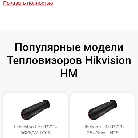
Показать полностью
Популярные модели
Тепловизоров Hikvision
HM
Hikvision HM-TS01-
Hikvision HM-TS03-
06XF/W-LC06
25XG/W-LH25