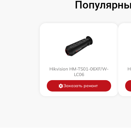
Популярны
Замена корпуса
Замена дисплея (экрана)
Прошивка (Обновление ПО)
Ремонт платы управления
(восстановление)
Hikvision HM-TS01-06XF/W-
H
Восстановление после попадания влаги
LC06
Заказать ремонт
Ремонт Wi-Fi
Ремонт разъема
Ремонт капиллярной трубки