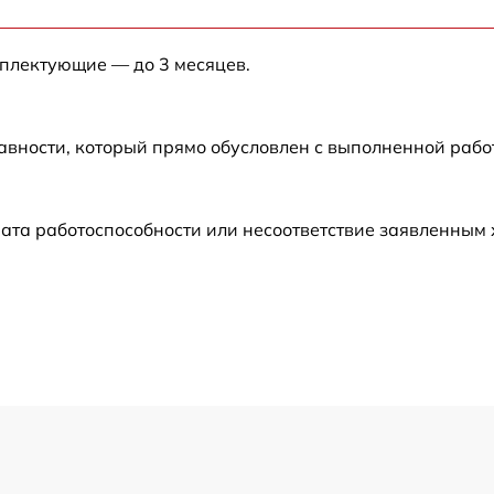
от 60 мин
мплектующие — до 3 месяцев.
от 60 мин
авности, который прямо обусловлен с выполненной рабо
от 60 мин
от 60 мин
ата работоспособности или несоответствие заявленным
от 60 мин
от 60 мин
от 60 мин
от 60 мин