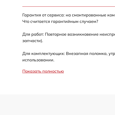
Калибровка и настройка тепловизора
Гарантия от сервиса: на смонтированные ко
Ремонт встроенного дальнометра и
Что считается гарантийным случаем?
других устройств
Для работ: Повторное возникновение неиспр
Замена микросхемы логики
запчасти).
Замена ключей управления
Для комплектующих: Внезапная поломка, утр
использовании.
Ремонт цепи питания
Показать полностью
Замена USB порта
Замена процессора
Замена аккумулятора