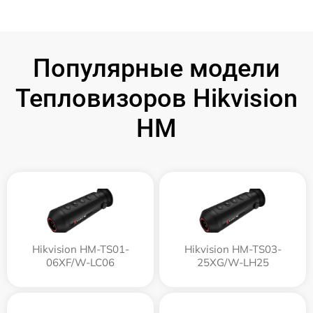
Популярные модели
Тепловизоров Hikvision
HM
Hikvision HM-TS01-
Hikvision HM-TS03-
06XF/W-LC06
25XG/W-LH25