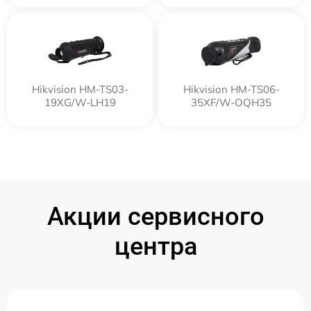
Hikvision HM-TS03-
Hikvision HM-TS06-
19XG/W-LH19
35XF/W-OQH35
Акции сервисного
центра