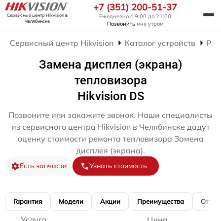
+7 (351) 200-51-37
Сервисный центр Hikvision
в
Ежедневно с 9:00 до 21:00
Челябинске
Позвонить
мне утром
Сервисный центр Hikvision
Каталог устройств
Рем
Замена дисплея (экрана)
тепловизора
Hikvision DS
Позвоните или закажите звонок. Наши специалисты
из сервисного центра Hikvision в Челябинске дадут
оценку стоимости ремонта тепловизора Замена
дисплея (экрана).
Есть запчасти
Узнать стоимость
Гарантия
Модели
Акции
Преимущества
Отзы
Услуга
Цена