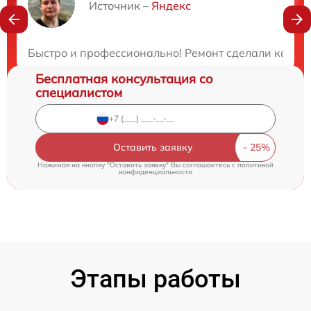
Нужна консультация?
Источник –
Яндекс
Закажите бесплатную консультацию
Быстро и профессионально! Ремонт сделали качест
Бесплатная консультация со
специалистом
Оставить заявку
Нажимая на кнопку "Оставить заявку" Вы соглашаетесь c
политикой
конфиденциальности
Этапы работы