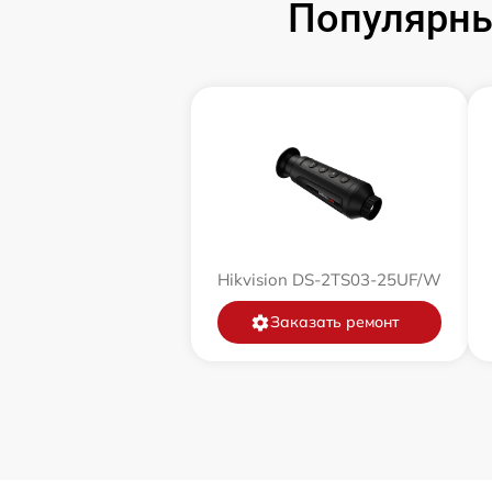
Популярны
Замена корпуса
Замена дисплея (экрана)
Прошивка (Обновление ПО)
Ремонт платы управления
(восстановление)
Восстановление после попадания влаги
Hikvision DS-2TS03-25UF/W
Заказать ремонт
Ремонт Wi-Fi
Ремонт разъема
Ремонт капиллярной трубки