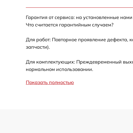
Калибровка и настройка тепловизора
Гарантия от сервиса: на установленные нами
Ремонт встроенного дальнометра и
Что считается гарантийным случаем?
других устройств
Для работ: Повторное проявление дефекта, 
Замена микросхемы логики
запчасти).
Замена ключей управления
Для комплектующих: Преждевременный выход 
нормальном использовании.
Ремонт цепи питания
Показать полностью
Замена USB порта
Замена процессора
Замена аккумулятора