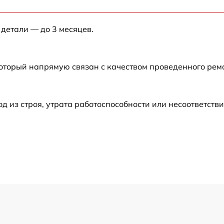
от 60 мин
 детали — до 3 месяцев.
от 60 мин
который напрямую связан с качеством проведенного рем
от 60 мин
от 60 мин
из строя, утрата работоспособности или несоответств
от 60 мин
от 60 мин
от 60 мин
от 60 мин