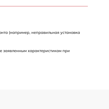
900 р
750 р
онта (например, неправильная установка
450 р
590 р
ие заявленным характеристикам при
1200 р
650 р
850 р
700 р