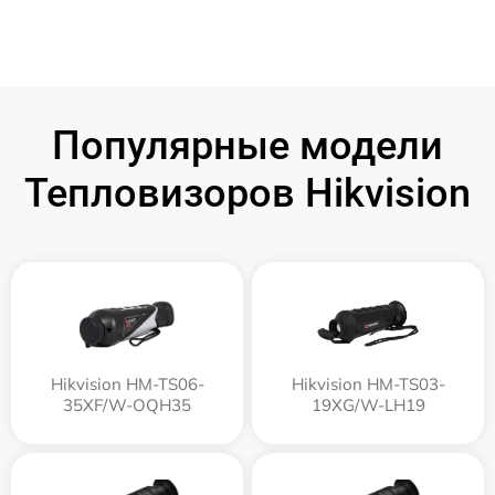
Популярные модели
Тепловизоров Hikvision
Hikvision HM-TS06-
Hikvision HM-TS03-
35XF/W-OQH35
19XG/W-LH19