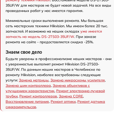
ремонту техники Hikvision
. Восстановить модель DS-2TS03-
35UF/W для мастеров не будет новой задачей. На все виды
проведенных работ у нас имеется гарантия.
Минимальные сроки выполнения ремонта. Мы большая
сеть мастерских техники Hikvision. Мы имеем более 20 тыс.
запчастей. И возможно на наших складах
уже имеется
запчасть на модель DS-2TS03-35UF/W
. При заказе
ремонта на сайте - предоставляется скидка -25%.
Знаем свое дело
Будьте уверены в профессионализме наших мастеров - они
с уверенностью выполнят ремонт Hikvision DS-2TS03-
35UF/W. По данным наших мастеров в Челябинске по
ремонту Hikvision, наиболее востребованы следующие
услуги:
Замена матрицы
,
Замена микросхемы усилителя
,
Замена шим контроллера
,
Замена объективов с
улучшением характеристик
,
Ремонт электронно-лучевой
трубки
,
Ремонт контроллеров
,
Замена CORE
,
Восстановление питания
,
Ремонт оптики
,
Ремонт датчика
синхроимпульсов
.