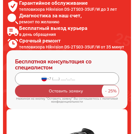
Гарантийное обслуживание
тепловизора Hikvision DS-2TS03-35UF/W до 3 лет
Диагностика за наш счет,
ремонт по желанию
Бесплатный выезд курьера
в день обращения
Срочный ремонт
тепловизора Hikvision DS-2TS03-35UF/W от 35 минут
Бесплатная консультация со
специалистом
Оставить заявку
Нажимая на кнопку "Оставить заявку" Вы соглашаетесь c
политикой
конфиденциальности