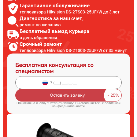
Гарантийное обслуживание
тепловизора Hikvision DS-2TS03-25UF/W до 3 лет
Диагностика за наш счет,
ремонт по желанию
Бесплатный выезд курьера
в день обращения
Срочный ремонт
тепловизора Hikvision DS-2TS03-25UF/W от 35 минут
Бесплатная консультация со
специалистом
Оставить заявку
Нажимая на кнопку "Оставить заявку" Вы соглашаетесь c
политикой
конфиденциальности