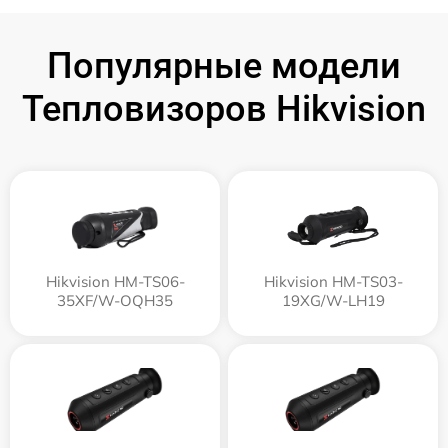
Популярные модели
Тепловизоров Hikvision
Hikvision HM-TS06-
Hikvision HM-TS03-
35XF/W-OQH35
19XG/W-LH19