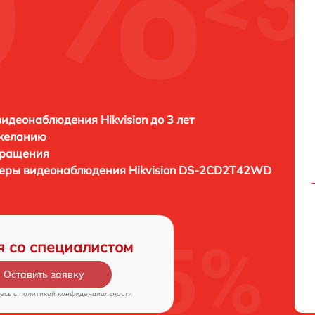
идеонаблюдения Hikvision до 3 лет
 желанию
бращения
амеры видеонаблюдения
Hikvision DS-2CD2T42WD
я со специалистом
Оставить заявку
есь c
политикой конфиденциальности