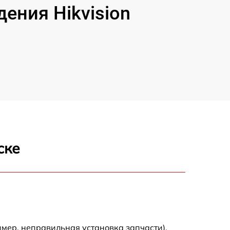
ения Hikvision
ске
мер, неправильная установка запчасти).