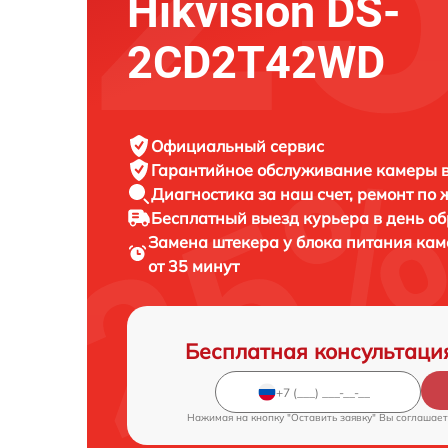
Hikvision DS-
2CD2T42WD
Официальный сервис
Гарантийное обслуживание
камеры в
Диагностика за наш счет,
ремонт по
Бесплатный выезд курьера
в день о
Замена штекера у блока питания к
от 35 минут
Бесплатная консультаци
Нажимая на кнопку "Оставить заявку" Вы соглашает