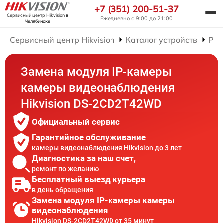
+7 (351) 200-51-37
Сервисный центр Hikvision
в
Ежедневно с 9:00 до 21:00
Челябинске
Сервисный центр Hikvision
Каталог устройств
Рем
Замена модуля IP-камеры
камеры видеонаблюдения
Hikvision DS-2CD2T42WD
Официальный сервис
Гарантийное обслуживание
камеры видеонаблюдения Hikvision до 3 лет
Диагностика за наш счет,
ремонт по желанию
Бесплатный выезд курьера
в день обращения
Замена модуля IP-камеры камеры
видеонаблюдения
Hikvision DS-2CD2T42WD от 35 минут