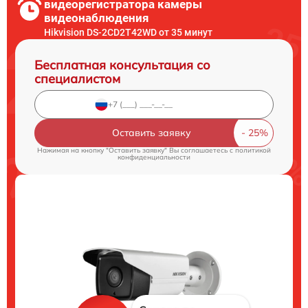
видеорегистратора камеры
видеонаблюдения
Hikvision DS-2CD2T42WD от 35 минут
Бесплатная консультация со
специалистом
Оставить заявку
Нажимая на кнопку "Оставить заявку" Вы соглашаетесь c
политикой
конфиденциальности