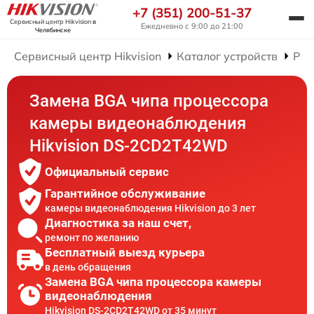
+7 (351) 200-51-37
Сервисный центр Hikvision
в
Ежедневно с 9:00 до 21:00
Челябинске
Сервисный центр Hikvision
Каталог устройств
Рем
Замена BGA чипа процессора
камеры видеонаблюдения
Hikvision DS-2CD2T42WD
Официальный сервис
Гарантийное обслуживание
камеры видеонаблюдения Hikvision до 3 лет
Диагностика за наш счет,
ремонт по желанию
Бесплатный выезд курьера
в день обращения
Замена BGA чипа процессора камеры
видеонаблюдения
Hikvision DS-2CD2T42WD от 35 минут