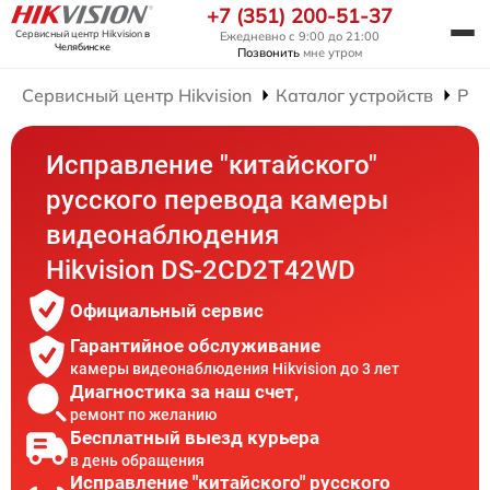
+7 (351) 200-51-37
Сервисный центр Hikvision
в
Ежедневно с 9:00 до 21:00
Челябинске
Позвонить
мне утром
Сервисный центр Hikvision
Каталог устройств
Рем
Исправление "китайского"
русского перевода камеры
видеонаблюдения
Hikvision DS-2CD2T42WD
Официальный сервис
Гарантийное обслуживание
камеры видеонаблюдения Hikvision до 3 лет
Диагностика за наш счет,
ремонт по желанию
Бесплатный выезд курьера
в день обращения
Исправление "китайского" русского